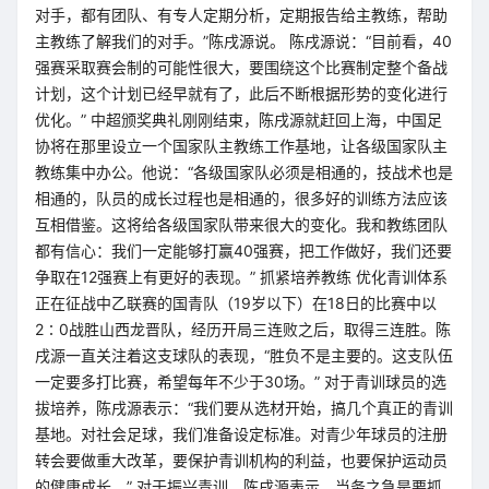
对手，都有团队、有专人定期分析，定期报告给主教练，帮助
主教练了解我们的对手。”陈戌源说。 陈戌源说：“目前看，40
强赛采取赛会制的可能性很大，要围绕这个比赛制定整个备战
计划，这个计划已经早就有了，此后不断根据形势的变化进行
优化。” 中超颁奖典礼刚刚结束，陈戌源就赶回上海，中国足
协将在那里设立一个国家队主教练工作基地，让各级国家队主
教练集中办公。他说：“各级国家队必须是相通的，技战术也是
相通的，队员的成长过程也是相通的，很多好的训练方法应该
互相借鉴。这将给各级国家队带来很大的变化。我和教练团队
都有信心：我们一定能够打赢40强赛，把工作做好，我们还要
争取在12强赛上有更好的表现。” 抓紧培养教练 优化青训体系
正在征战中乙联赛的国青队（19岁以下）在18日的比赛中以
2∶0战胜山西龙晋队，经历开局三连败之后，取得三连胜。陈
戌源一直关注着这支球队的表现，“胜负不是主要的。这支队伍
一定要多打比赛，希望每年不少于30场。” 对于青训球员的选
拔培养，陈戌源表示：“我们要从选材开始，搞几个真正的青训
基地。对社会足球，我们准备设定标准。对青少年球员的注册
转会要做重大改革，要保护青训机构的利益，也要保护运动员
的健康成长。” 对于振兴青训，陈戌源表示，当务之急是要抓