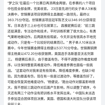
“梦之队”在最后一个比赛日再添两金两银，在参赛的八个项目
中包揽全部金牌，完美收官。 23日首先进行的女子单人3米板
决赛中，世锦赛该项目铜牌得主昌雅妮一路领先，最终以
363.75分夺冠。世锦赛该项目冠军陈艺文以346.95分获得亚
军。日本选手三上纱也可位居第三。 昌雅妮赛后说：“前三跳
还挺满意，专注动作和技术，平时训练积累了很大信心，有勇
气果断地做动作。后两跳有些瑕疵，今天并没有很高水平地完
成动作，只是有一个比较好的结果而已。” 男子单人10米台决
赛中，今年世锦赛金牌得主杨健以537.70分夺金。世锦赛铜牌
得主杨昊以472.20分收获银牌，美国选手洛斯基亚沃名列第
三。 杨健赛后表示，由于膝盖有伤，不得不调整动作难度和顺
序。以往保持整套高难度动作，降低难度参赛也面临一些挑
战。 “这套动作对我来说有些简单。降低难度参赛，也缺少经
验。因为膝盖有伤，现在有一些是过渡动作，等膝盖伤好了，
可能会恢复其他难度动作。”杨健说，“跑台动作对膝盖影响很
大，我不想前三跳动作对后面产生影响，所以调整了顺序，今
天还有两三个动作没有把训练水平发挥出来。” 中国队未派选
手参加混合团体项目决赛，美国、德国和澳大利亚队分获该项
目前三名。