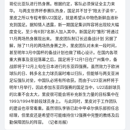
哥伦比亚队进行热身赛。根据约定，客队必须保证全主力来
华。 与两支世界杯参赛队热身，国足并不甘于“陪太子读书”，
里皮之所以专程考察U22国足，就是希望从中物色新鲜血液补
充到国足。据知情人透露，新一期国足集训阵容将出现较大幅
度变化，至少有6到7名新人加入其中。新国足的“雏形”将通过
11月两场热身展现出来。 里皮团队制订长远备战计划 另据了
解，除了11月的两场热身赛之外，里皮团队对未来一段时间，
甚至明年3月中国杯的备战计划也做了精心设计。在国内各项
重大赛事及亚冠落幕之后，国足将于12月1日在广州集中，备
战即将于12月上旬在日本进行的东亚四强赛。虽然效力于欧洲
球队的日、韩多名主力球员届时难以归队，但能够与两支亚洲
足坛强队对垒，中国队必将有所收获。而由于U23亚洲杯将于
明年1月举行，因此参加东亚四强赛的国足当中，U22适龄球员
的比重不会太大，里皮很可能会将补充新生力量的目标集中在
1993/1994年龄段球员身上。 与此同时，里皮对于工作团队
的建设也非常看重。虽然领队李铁已赴中甲卓尔俱乐部担任总
经理，但里皮还是希望尽可能维持住12强赛中完整的教练及后
勤保障团队的阵容。（记者肖赧）