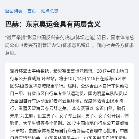
返回列表
首页
站点总览
巴赫：东京奥运会具有两层含义
“最严举措”彰显中国反兴奋剂决心(体坛走笔) 近日，国家体育总
局公布《反兴奋剂管理办法(征求意见稿)》，面向社会各方征求
意见。
骑行环翠太平飨锦绣，精彩赛事盛世竞风流。2017中国山地自
行车公开赛威海·环翠站，将于10月14日至15日在威海市环翠
区5A级景区华夏城隆重举行。届时，全运会山地自行车运动项
目三甲、各省市区自行车专业队运动员、国内明星车队队员以
及全国自行车运动爱好者将云集环翠，深度体验青山绿水骑
行，看蓝天碧海云卷云舒之美。 本次赛事以“亲近自然，骑行
未来”为主题，设立男子、女子专业组，男子、女子公开组，体
验组，大学生组等多个组别。2017中国山地自行车公开赛威海
·环翠站，由国家体育总局自行车击剑运动管理中心批准，中国
自行车运动协会、山东省体育局主办，山东省射击自行车运动