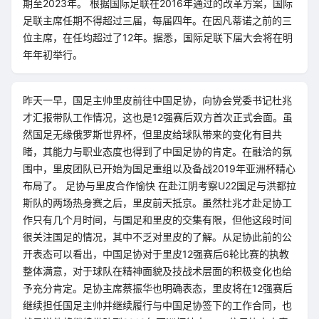
期至2023年。 根据国际足联在2016年通过的改革方案，国际
足联主席任期不得超过三届，每届四年。在因凡蒂诺之前的三
位主席，在任均超过了12年。据悉，国际足联下届大会将在明
年年初举行。
昨天一早，国足主帅里皮前往中国足协，向协会党委书记杜兆
才汇报带队工作情况，这也是12强赛后双方首次正式会面。虽
然国足无缘俄罗斯世界杯，但里皮给球队带来的变化有目共
睹，其能力与职业态度也得到了中国足协的肯定。在融洽的氛
围中，里皮团队已开始为国足重组以及备战2019年亚洲杯精心
布局了。 足协与里皮合作愉快 在赴江阴考察U22国足与洪都拉
斯队的两场热身赛之后，里皮前天抵京。虽然杜兆才赴足协工
作只有几个月时间，与国足和里皮的交集有限，但他这段时间
很关注国足的情况，其中不乏对里皮的了解。从足协此前的公
开表态可以看出，中国足协对于里皮12强赛后6轮比赛的执教
整体满意，对于球队在精神面貌及技战术层面的积极变化也给
予充分肯定。足协主席蔡振华也明确表态，里皮将在12强赛后
继续担任国足主帅并继续履行与中国足协签下的工作合同，也