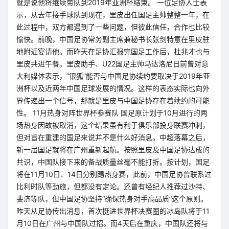
就是说他将继续带队到2019年亚洲杯结束。 一位足协人士表
示，从去年接手球队到现在，里皮出任国足主帅整整一年，在
此过程中，双方都遇到了一些问题，但彼此信任，合作也比较
愉快。前晚，中国足协常务副主席兼秘书长张剑特意在里皮驻
地附近宴请他。而昨天在足协汇报完国足工作后，杜兆才也与
里皮共进午餐。里皮助手、U22国足主帅马达洛尼日前曾对意
大利媒体表示，“银狐”能否与中国足协续约要取决于2019年亚
洲杯以及近两年中国足球发展的情况。这样的表态实际也向外
界传递出一个信号，那就是里皮与中国足协存在着续约的可能
性。 11月热身对阵世界杯参赛队 国足原计划于10月进行的两
场热身因故被取消，这个结果虽有利于俱乐部投身联赛冲刺，
但对旨在重建的国足来说并不是什么好消息。中超落幕之后，
新一届国足就将在广州重新起航。按照里皮及中国足协达成的
共识，中国队接下来的备战质量丝毫不能打折。按计划，国足
将在11月10日、14日分别踢热身赛，此前，中国足协曾联系过
比利时队等劲旅，但都没有定论。还曾有经纪人推荐过沙特、
斐济等队，但中国足协坚持“确保热身对手高品质”这个原则。
昨天从足协传出消息，首次挺进世界杯决赛圈的冰岛队将于11
月10日在广州与中国队过招。而4天后在重庆，中国队还将与