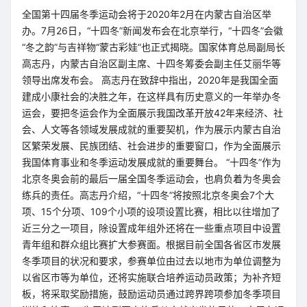
全国第十四届冬季运动会将于2020年2月在内蒙古自治区举
办。7月26日，“十四冬”新闻发布会在北京举行，“十四冬”会徽
“冬之韵”与吉祥物“蒙古彩娃”也正式揭晓。国家体育总局副局长
高志丹，内蒙古自治区副主席、十四冬筹委会副主任艾丽华等
领导出席发布会。 高志丹在致辞中指出，2020年是我国全面
建成小康社会的决胜之年，在这样具有历史意义的一年举办冬
运会，要把冬运会作为全面展示我国改革开放42年来经济、社
会、人文等各领域发展成就的重要契机，作为展示内蒙古自治
区繁荣发展、民族团结、社会进步的重要窗口，作为全面展示
我国体育事业和冬季运动发展成就的重要舞台。 “十四冬”作为
北京冬奥会前的最后一届全国冬季运动会，也肩负着为冬奥会
练兵的责任。高志丹介绍，“十四冬”将按照北京冬奥会7个大
项、15个分项、109个小项的设项设置比赛，相比以往增加了
近三分之一项目，除设置成年组外还将在一些重点项目中设置
青年组和群众组比赛扩大参赛面。根据目前全国各省区市发展
冬季项目的状况和要求，参赛单位由过去以地市为单位调整为
以省区市等为单位，还将实施联合培养运动员政策；为补齐短
板，将采取奖励措施，鼓励运动员通过跨界跨项参加冬季项目