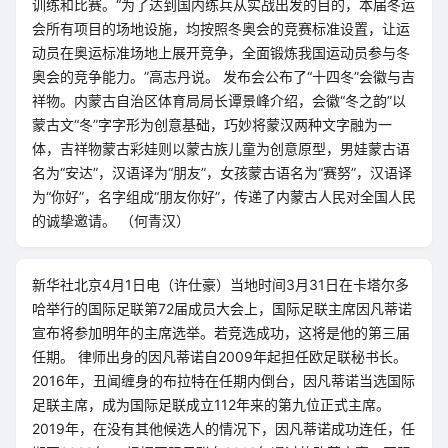
训练和比赛。“为了达到国内练兵从实战出发的目的，本届冬运
会所有项目的场地设施，均按照冬奥会的竞赛标准设置，让运
动员在奥运标准场地上展开竞争，全面锻炼我国运动员参与冬
奥会的竞争能力。”高志丹说。 发布会公布了“十四冬”会徽与吉
祥物。内蒙古自治区体育局局长谭景峰介绍，会徽“冬之韵”以
蒙古文“冬”字字形为创意基础，巧妙将蒙汉两种文字融为一
体，吉祥物蒙古彩娃则以蒙古族儿童为创意原型，男娃蒙古语
名为“安达”，汉语译为“朋友”，女孩蒙古语名为“赛努”，汉语译
为“你好”，名字组成“朋友你好”，传递了内蒙古人民对全国人民
的诚挚邀请。 （何青汉）
新华社北京4月1日电（许仕豪）当地时间3月31日在卡塔尔多
哈举行的国际足联第72届成员大会上，国际足联主席因凡蒂诺
宣布将参加明年的主席选举。若竞选成功，这将是他的第三届
任期。 律师出身的因凡蒂诺自2009年起担任欧足联秘书长。
2016年，丑闻缠身的布拉特在任期内倒台，因凡蒂诺当选国际
足联主席，成为国际足联成立112年来的第九位正式主席。
2019年，在没有其他候选人的情况下，因凡蒂诺成功连任，任