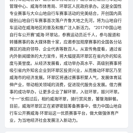
管理中心、威海市体育局、环翠区人民政府承办。这是全国性
专业赛事与大众山地自行车赛事活动的完美结合，开创国内高
级别山地自行车赛事首次落户齐鲁大地之先河，将为山地自行
车运动在威海地区的普及和推广注入新活力。 “2017中国山地
自行车公开赛”威海·环翠站，参赛运动员近千人，参与报道和
转播赛事的各大媒体数十家，应邀参加观摩赛事的全国各分站
赛区的政府领导、企业代表等数百人。从宣传角度看，通过省
内外新闻媒体的大力宣传，将大幅提高环翠区在省内外的知名
度与美誉度。从经济发展看，成功举办高水平、高级别赛事将
吸引省内外知名企业到环翠区投资兴业，从而推动环翠区乃至
威海市的经济发展。环翠区将通过赛事积聚人气，发展体育延
伸产业，带动相关领域的消费，促进现代服务业发展。借力赛
事的成功举办，让更多企业了解环翠，入驻环翠，振兴环翠。
“十一”长假过后，相约威海环翠，骑行赏风景，饕餮海鲜餐。
目前，威海环翠区正在紧锣密鼓筹备赛事中，借力中国山地自
行车公开赛威海·环翠站这一优质赛事平台，做大做强体育产
业，为当地经济社会发展注入新动力。