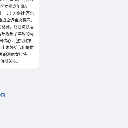
区女排成年组A
，3∶0“零封”河北
度重返全运会决赛圈。
资格赛，尽管与队友
也展现出了年轻的河
自信心，包括对排
加上朱婷给我们提供
领军的河南女排将与
话值得关注。
中国