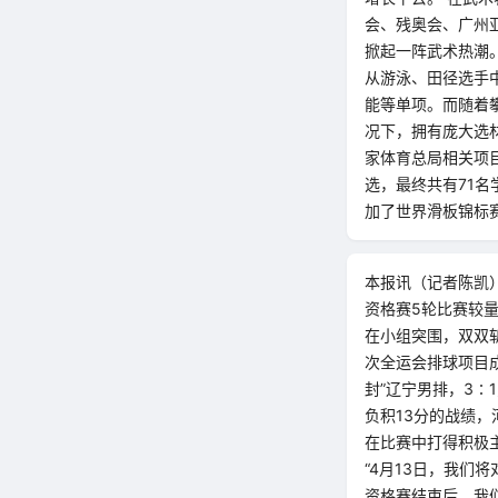
会、残奥会、广州
掀起一阵武术热潮。
从游泳、田径选手
能等单项。而随着
况下，拥有庞大选
家体育总局相关项
选，最终共有71
加了世界滑板锦标
本报讯（记者陈凯
资格赛5轮比赛较
在小组突围，双双斩
次全运会排球项目
封”辽宁男排，3∶
负积13分的战绩
在比赛中打得积极
“4月13日，我
资格赛结束后，我